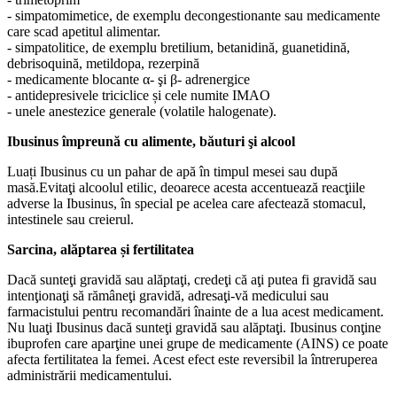
- simpatomimetice, de exemplu decongestionante sau medicamente
care scad apetitul alimentar.
- simpatolitice, de exemplu bretilium, betanidină, guanetidină,
debrisoquină, metildopa, rezerpină
- medicamente blocante α- şi β- adrenergice
- antidepresivele triciclice și cele numite IMAO
- unele anestezice generale (volatile halogenate).
Ibusinus împreună cu alimente, băuturi şi alcool
Luați Ibusinus cu un pahar de apă în timpul mesei sau după
masă.Evitaţi alcoolul etilic, deoarece acesta accentuează reacţiile
adverse la Ibusinus, în special pe acelea care afectează stomacul,
intestinele sau creierul.
Sarcina, alăptarea și fertilitatea
Dacă sunteţi gravidă sau alăptaţi, credeţi că aţi putea fi gravidă sau
intenţionaţi să rămâneţi gravidă, adresaţi-vă medicului sau
farmacistului pentru recomandări înainte de a lua acest medicament.
Nu luaţi Ibusinus dacă sunteţi gravidă sau alăptaţi. Ibusinus conţine
ibuprofen care aparţine unei grupe de medicamente (AINS) ce poate
afecta fertilitatea la femei. Acest efect este reversibil la întreruperea
administrării medicamentului.