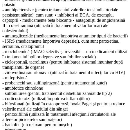
potasiu
- antihipertensive (pentru tratamentul valorilor tensiunii arteriale
persistent mărite), cum sunt:
• inhibitori ai ECA, de exemplu,
captopril
• medicamente beta blocante
• antagonişti de angiotensină
II
- colestiramină (utilizată în tratamentul valorilor mari ale
colesterolului)
- aminoglicozide (medicamente împotriva anumitor tipuri de bacterii)
- ISRS (medicamente împotriva depresiei), cum sunt paroxetina,
sertralina, citalopramul
- moclobemidă (IMAO selectiv şi reversibil – un medicament utilizat
în tratamentul bolilor depresive sau fobiilor sociale)
- ciclosporină, tacrolimus (pentru inhibarea sistemul imunitar după
transplantul de organe)
- zidovudină sau ritonavir (utilizat în tratamentul infecţiilor cu HIV)
- mifepristonă
- probenecid sau sulfinpirazonă (pentru tratamentul gutei)
- antibiotice chinolone
- sulfoniluree (pentru tratamentul diabetului zaharat de tip 2)
- corticosteroizi (utilizaţi împotriva inflamaţiilor)
- bifosfonaţi (utilizaţi în osteoporoză, boala Paget şi pentru a reduce
valorile mari ale calciului din sânge)
- pentoxifilină (utilizată în tratamentul afecţiunii circulatorii ale
arterelor picioarelor sau braţelor)
- baclofen (un relaxant pentru muşchi)
- trimetoprim