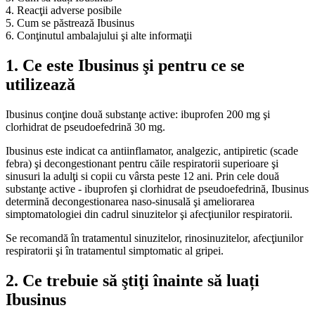
4. Reacţii adverse posibile
5. Cum se păstrează Ibusinus
6. Conţinutul ambalajului şi alte informaţii
1. Ce este Ibusinus şi pentru ce se
utilizează
Ibusinus conţine două substanţe active: ibuprofen 200 mg şi
clorhidrat de pseudoefedrină 30 mg.
Ibusinus este indicat ca antiinflamator, analgezic, antipiretic (scade
febra) şi decongestionant pentru căile respiratorii superioare şi
sinusuri la adulţi si copii cu vârsta peste 12 ani. Prin cele două
substanţe active - ibuprofen şi clorhidrat de pseudoefedrină, Ibusinus
determină decongestionarea naso-sinusală şi ameliorarea
simptomatologiei din cadrul sinuzitelor şi afecţiunilor respiratorii.
Se recomandă în tratamentul sinuzitelor, rinosinuzitelor, afecţiunilor
respiratorii şi în tratamentul simptomatic al gripei.
2. Ce trebuie să ştiţi înainte să luați
Ibusinus