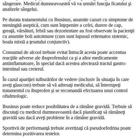
sângerare. Medicul dumneavoastră vă va urmări funcţia ficatului şi
analizele sângelui.
Pe durata tratamentului cu Ibusinus, anumite cazuri cu simptome de
meningită aseptică, cum sunt înţepenire a cefei, durere de cap,
greaţă, vărsături, febră sau dezorientare au fost observate la pacienţii
cu anumite boli autoimune (cum sunt lupusul eritematos sistemic,
boala mixtă a ţesutului conjunctiv).
Consumul de alcool trebuie evitat întrucât acesta poate accentua
reacţiile adverse ale ibuprofenului ca şi a altor medicamente
antiinflamatoare, în special dacă acestea afectează tractul gastro-
intestinal sau creierul.
În cazul apariţiei tulburărilor de vedere (inclusiv în situaţia în care
aveţi glaucom) trebuie să vă adresaţi medicului, să întrerupeţi
tratamentul cu ibuprofen şi se recomandă efectuarea unui control
oftalmologic.
Ibusinus poate reduce posibilitatea de a rămâne gravidă. Trebuie să
discutaţi cu medicul dumneavoastră dacă planificaţi să rămâneţi
gravidă sau dacă aveţi probleme în a rămâne gravidă.
Sportivii de performanţă trebuie avertizaţi că pseudoefedrina poate
determina pozitivarea testelor.