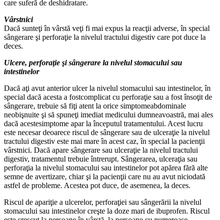
care suferă de deshidratare.
Vârstnici
Dacă sunteţi în vârstă veţi fi mai expus la reacţii adverse, în special
sângerare şi perforaţie la nivelul tractului digestiv care pot duce la
deces.
Ulcere, perforaţie şi sângerare la nivelul stomacului sau
intestinelor
Dacă aţi avut anterior ulcer la nivelul stomacului sau intestinelor, în
special dacă acesta a fostcomplicat cu perforaţie sau a fost însoţit de
sângerare, trebuie să fiţi atent la orice simptomeabdominale
neobişnuite şi să spuneţi imediat medicului dumneavoastră, mai ales
dacă acestesimptome apar la începutul tratamentului. Acest lucru
este necesar deoarece riscul de sângerare sau de ulceraţie la nivelul
tractului digestiv este mai mare în acest caz, în special la pacienţii
vârstnici. Dacă apare sângerare sau ulceraţie la nivelul tractului
digestiv, tratamentul trebuie întrerupt. Sângerarea, ulceraţia sau
perforaţia la nivelul stomacului sau intestinelor pot apărea fără alte
semne de avertizare, chiar şi la pacienţii care nu au avut niciodată
astfel de probleme. Acestea pot duce, de asemenea, la deces.
Riscul de apariţie a ulcerelor, perforaţiei sau sângerării la nivelul
stomacului sau intestinelor creşte la doze mari de ibuprofen. Riscul
este crescut la persoane în vârstă, la persoane cu numeroase