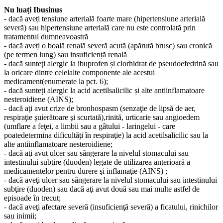
Nu luați Ibusinus
- dacă aveți tensiune arterială foarte mare (hipertensiune arterială
severă) sau hipertensiune arterială care nu este controlată prin
tratamentul dumneavoastră
- dacă aveți o boală renală severă acută (apărută brusc) sau cronică
(pe termen lung) sau insuficiență renală
- dacă sunteţi alergic la ibuprofen și clorhidrat de pseudoefedrină sau
la oricare dintre celelalte componente ale acestui
medicament(enumerate la pct. 6);
- dacă sunteți alergic la acid acetilsalicilic și alte antiinflamatoare
nesteroidiene (AINS);
- dacă aţi avut crize de bronhospasm (senzaţie de lipsă de aer,
respiraţie şuierătoare şi scurtată),rinită, urticarie sau angioedem
(umflare a feţei, a limbii sau a gâtului - laringelui - care
poatedetermina dificultăţi în respiraţie) la acid acetilsalicilic sau la
alte antiinflamatoare nesteroidiene;
- dacă aţi avut ulcer sau sângerare la nivelul stomacului sau
intestinului subţire (duoden) legate de utilizarea anterioară a
medicamentelor pentru durere şi inflamaţie (AINS) ;
- dacă aveţi ulcer sau sângerare la nivelul stomacului sau intestinului
subţire (duoden) sau dacă aţi avut două sau mai multe astfel de
episoade în trecut;
- dacă aveţi afectare severă (insuficienţă severă) a ficatului, rinichilor
sau inimii;