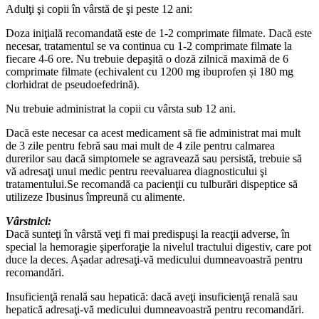
Adulţi şi copii în vârstă de şi peste 12 ani:
Doza iniţială recomandată este de 1-2 comprimate filmate. Dacă este
necesar, tratamentul se va continua cu 1-2 comprimate filmate la
fiecare 4-6 ore. Nu trebuie depaşită o doză zilnică maximă de 6
comprimate filmate (echivalent cu 1200 mg ibuprofen și 180 mg
clorhidrat de pseudoefedrină).
Nu trebuie administrat la copii cu vârsta sub 12 ani.
Dacă este necesar ca acest medicament să fie administrat mai mult
de 3 zile pentru febră sau mai mult de 4 zile pentru calmarea
durerilor sau dacă simptomele se agravează sau persistă, trebuie să
vă adresaţi unui medic pentru reevaluarea diagnosticului şi
tratamentului.Se recomandă ca pacienţii cu tulburări dispeptice să
utilizeze Ibusinus împreună cu alimente.
Vârstnici:
Dacă sunteţi în vârstă veţi fi mai predispuşi la reacţii adverse, în
special la hemoragie şiperforaţie la nivelul tractului digestiv, care pot
duce la deces. Așadar adresaţi-vă medicului dumneavoastră pentru
recomandări.
Insuficienţă renală sau hepatică: dacă aveţi insuficienţă renală sau
hepatică adresaţi-vă medicului dumneavoastră pentru recomandări.