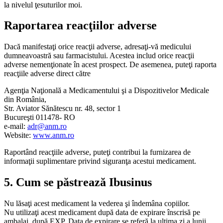
la nivelul ţesuturilor moi.
Raportarea reacţiilor adverse
Dacă manifestaţi orice reacţii adverse, adresaţi-vă medicului
dumneavoastră sau farmacistului. Acestea includ orice reacţii
adverse nemenţionate în acest prospect. De asemenea, puteţi raporta
reacţiile adverse direct către
Agenţia Naţională a Medicamentului şi a Dispozitivelor Medicale
din România,
Str. Aviator Sănătescu nr. 48, sector 1
Bucureşti 011478- RO
e-mail:
adr@anm.ro
Website:
www.anm.ro
Raportând reacţiile adverse, puteţi contribui la furnizarea de
informaţii suplimentare privind siguranţa acestui medicament.
5. Cum se păstrează Ibusinus
Nu lăsaţi acest medicament la vederea şi îndemâna copiilor.
Nu utilizaţi acest medicament după data de expirare înscrisă pe
ambalaj, după EXP. Data de expirare se referă la ultima zi a lunii