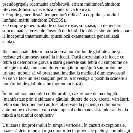
pseudogripale (dermatită exfoliativă, eritem multimorf, sindrom
Stevens-Johnson, necroliză epidermică toxică).
• Erupție generalizată, temperatură ridicată a corpului și noduli
limfatici măriți (sindrom DRESS).
• O erupție generalizată de culoare roșie, solzoasă, cu denivelări
subcutanate și vezicule, însoțită de febră. De obicei simptomele apar
la începutul tratamentului (pustuloză exantematică generalizată
acută).
Ibusinus poate determina scăderea numărului de globule albe şi a
rezistenţei dumneavoastră la infecţii. Dacă prezentaţi o infecţie cu
febră şi deteriorare gravă a stării generale sau febră cu simptome de
infecţie locală, cum sunt durere în gât/faringe/gură sau probleme
urinare, trebuie să vă prezentaţi imediat la medicul dumneavoastră.
Vi se va face un test sanguin pentru a investiga o posibilă scădere a
numărului de globule albe (agranulocitoză).
În timpul tratamentului cu ibuprofen, cazuri rare de meningită
(manifestate prin rigiditate a gâtului, durere de cap, greaţă, vărsături,
febră sau dezorientare) au fost observate la pacienţii cu tulburări
autoimune existente, cum este lupusul eritematos sistemic sau boala
mixtă a ţesutului conjunctiv.
Utilizarea ibuprofenului în timpul varicelei, în cazuri excepţionale,
poate să determine apariţia unor infecţii grave ale pielii şi complicaţii