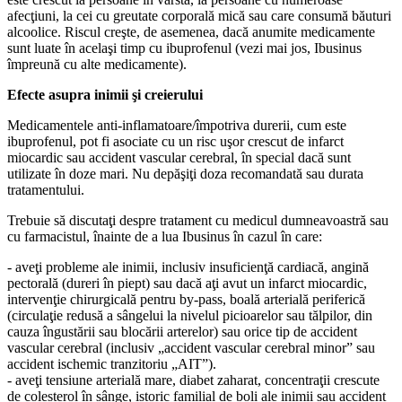
afecţiuni, la cei cu greutate corporală mică sau care consumă băuturi
alcoolice. Riscul creşte, de asemenea, dacă anumite medicamente
sunt luate în acelaşi timp cu ibuprofenul (vezi mai jos, Ibusinus
împreună cu alte medicamente).
Efecte asupra inimii şi creierului
Medicamentele anti-inflamatoare/împotriva durerii, cum este
ibuprofenul, pot fi asociate cu un risc uşor crescut de infarct
miocardic sau accident vascular cerebral, în special dacă sunt
utilizate în doze mari. Nu depăşiţi doza recomandată sau durata
tratamentului.
Trebuie să discutaţi despre tratament cu medicul dumneavoastră sau
cu farmacistul, înainte de a lua Ibusinus în cazul în care:
- aveţi probleme ale inimii, inclusiv insuficienţă cardiacă, angină
pectorală (dureri în piept) sau dacă aţi avut un infarct miocardic,
intervenţie chirurgicală pentru by-pass, boală arterială periferică
(circulaţie redusă a sângelui la nivelul picioarelor sau tălpilor, din
cauza îngustării sau blocării arterelor) sau orice tip de accident
vascular cerebral (inclusiv „accident vascular cerebral minor” sau
accident ischemic tranzitoriu „AIT”).
- aveţi tensiune arterială mare, diabet zaharat, concentraţii crescute
de colesterol în sânge, istoric familial de boli ale inimii sau accident