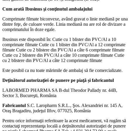
Cum arată Ibusinus şi conţinutul ambalajului
Comprimate filmate biconvexe, având gravat o linie mediană pe una
dintre feţe, de culoare verde. Linia mediană nu are rol de divizare a
comprimatului în doze egale.
Ibusinus este disponibil în: Cutie cu 1 blister din PVC/Al a 10
comprimate filmate Cutie cu 1 blister din PVC/Al a 12 comprimate
filmate Cutie cu 2 blistere din PVC/Al a câte 6 comprimate filmate
Cutie cu 2 blistere din PVC/Al a câte 10 comprimate filmate Cutie
cu 2 blistere din PVC/Al a câte 12 comprimate filmate
Este posibil ca nu toate mărimile de ambalaj să fie comercializate.
Deţinătorul autorizaţiei de punere pe piaţă și fabricantul
LABORMED PHARMA SA B-dul Theodor Pallady nr. 44B,
Sector 3, Bucureşti, România
Fabricantul
S.C. Laropharm S.R.L., Şos. Alexandriei nr. 145 A,
Oraş Bragadiru, judeţul Ilfov, 077025, România
Pentru orice informaţii referitoare la acest medicament, vă rugăm să
contactaţi reprezentanţa locală a deţinătorului autorizaţiei de punere