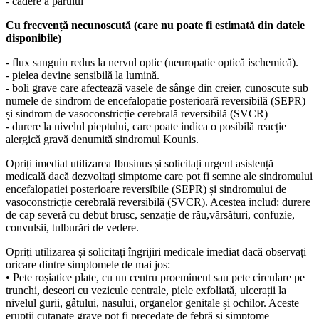
- cădere a părului
Cu frecvență necunoscută (care nu poate fi estimată din datele
disponibile)
- flux sanguin redus la nervul optic (neuropatie optică ischemică).
- pielea devine sensibilă la lumină.
- boli grave care afectează vasele de sânge din creier, cunoscute sub
numele de sindrom de encefalopatie posterioară reversibilă (SEPR)
și sindrom de vasoconstricție cerebrală reversibilă (SVCR)
- durere la nivelul pieptului, care poate indica o posibilă reacție
alergică gravă denumită sindromul Kounis.
Opriți imediat utilizarea Ibusinus și solicitați urgent asistență
medicală dacă dezvoltați simptome care pot fi semne ale sindromului
encefalopatiei posterioare reversibile (SEPR) și sindromului de
vasoconstricție cerebrală reversibilă (SVCR). Acestea includ: durere
de cap severă cu debut brusc, senzație de rău,vărsături, confuzie,
convulsii, tulburări de vedere.
Opriți utilizarea și solicitați îngrijiri medicale imediat dacă observați
oricare dintre simptomele de mai jos:
• Pete roșiatice plate, cu un centru proeminent sau pete circulare pe
trunchi, deseori cu vezicule centrale, piele exfoliată, ulcerații la
nivelul gurii, gâtului, nasului, organelor genitale și ochilor. Aceste
erupții cutanate grave pot fi precedate de febră și simptome