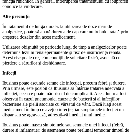
funcţia rinichilor. În general, întreruperea tratamentului cu ibuprofen
conduce la vindecare.
Alte precauţii
În tratamentul de lungă durată, la utilizarea de doze mari de
analgezice, poate să apară durerea de cap care nu trebuie tratată prin
creşterea dozelor din acest medicament.
Utilizarea obişnuită pe perioade lungi de timp a analgezicelor poate
determina leziuni renalepermanente şi risc de insuficienţă renală.
Acest risc poate creşte în condiţii de solicitare fizică, asociată cu
pierdere a sărurilor şi deshidratare.
Infecții
Ibusinus poate ascunde semne ale infecției, precum febră și durere.
Prin urmare, este posibil ca Ibusinus să întârzie tratarea adecvată a
infecției, ceea ce poate mări riscul de complicații. Acest lucru a fost
observat în cazul pneumoniei cauzate de bacterii și al infecțiilor
bacteriene ale pielii asociate cu vărsatul de vânt. Dacă luați acest
medicament în timp ce aveți o infecție, iar simptomele infecției nu
dispar sau se agravează, adresați-vă imediat unui medic.
Ibusinus poate masca simptomele sau semnele unei infecţii (febră,
durere şi inflamaţie); de asemenea poate prelungi temporar timpul de