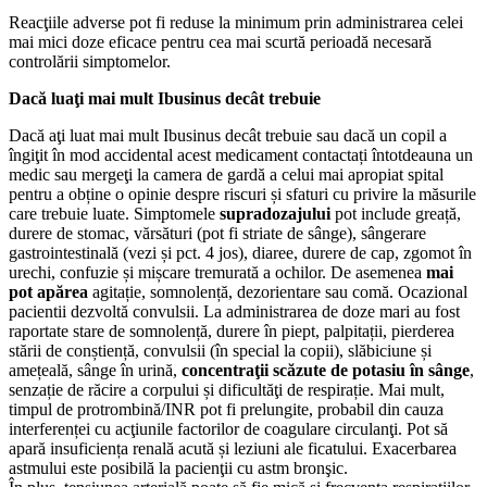
Reacţiile adverse pot fi reduse la minimum prin administrarea celei
mai mici doze eficace pentru cea mai scurtă perioadă necesară
controlării simptomelor.
Dacă luaţi mai mult Ibusinus decât trebuie
Dacă aţi luat mai mult Ibusinus decât trebuie sau dacă un copil a
îngiţit în mod accidental acest medicament contactați întotdeauna un
medic sau mergeţi la camera de gardă a celui mai apropiat spital
pentru a obține o opinie despre riscuri și sfaturi cu privire la măsurile
care trebuie luate. Simptomele
supradozajului
pot include greață,
durere de stomac, vărsături (pot fi striate de sânge), sângerare
gastrointestinală (vezi și pct. 4 jos), diaree, durere de cap, zgomot în
urechi, confuzie și mișcare tremurată a ochilor. De asemenea
mai
pot apărea
agitație, somnolență, dezorientare sau comă. Ocazional
pacientii dezvoltă convulsii. La administrarea de doze mari au fost
raportate stare de somnolență, durere în piept, palpitații, pierderea
stării de conștiență, convulsii (în special la copii), slăbiciune și
amețeală, sânge în urină,
concentraţii scăzute de potasiu în sânge
,
senzație de răcire a corpului și dificultăţi de respirație. Mai mult,
timpul de protrombină/INR pot fi prelungite, probabil din cauza
interferenței cu acţiunile factorilor de coagulare circulanţi. Pot să
apară insuficiența renală acută și leziuni ale ficatului. Exacerbarea
astmului este posibilă la pacienţii cu astm bronşic.