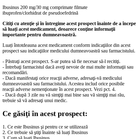
Ibusinus 200 mg/30 mg comprimate filmate
ibuprofen/clorhidrat de pseudoefedrină
Citiţi cu atenţie şi în întregime acest prospect înainte de a începe
să luați acest medicament, deoarece conţine informaţii
importante pentru dumneavoastră.
Luați întotdeauna acest medicament conform indicaţiilor din acest
prospect sau indicaţiilor medicului dumneavoastră sau farmacistului.
- Păstraţi acest prospect. S-ar putea să fie necesar să-l recitiţi.
- Întrebaţi farmacistul dacă aveţi nevoie de mai multe informaţii sau
recomandări.
- Dacă manifestaţi orice reacţii adverse, adresaţi-vă medicului
dumneavoastră sau farmacistului. Acestea includ orice posibile
reacţii adverse nemenţionate în acest prospect. Vezi pct. 4.
- Dacă după 3 zile nu vă simţiţi mai bine sau vă simţiţi mai rău,
trebuie să vă adresaţi unui medic.
Ce găsiţi în acest prospect:
1. Ce este Ibusinus şi pentru ce se utilizează
2. Ce trebuie să ştiţi înainte să luați Ibusinus
3. Cum să luați Ibusinus