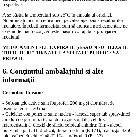
respective.
A se păstra la temperaturi sub 25°C în ambalajul original.
Nu aruncaţi niciun medicament pe calea apei sau a reziduurilor
menajere. Întrebaţi farmacistul cum să aruncaţi medicamentele pe
care nu le mai folosiţi. Aceste măsuri vor ajuta la protejarea
mediului.
MEDICAMENTELE EXPIRATE ȘI/SAU NEUTILIZATE
TREBUIE RETURNATE LA SPITALE PUBLICE SAU
PRIVATE
6. Conţinutul ambalajului şi alte
informaţii
Ce conţine Ibusinus
- Substanţele active sunt ibuprofen 200 mg şi clorhidrat de
pseudoefedrină 30 mg.
- Celelalte componente sunt: nucleu - lactoză super tab spray-dried,
amidon de porumb, stearat de magneziu, talc, celuloză
microcristalină, dioxid de siliciu coloidal anhidru; film - alcool
polivinilic parţial hidrolizat, dioxid de titan (E 171), macrogol 3350,
talc, galben de chinolină (E 104), indigotină (E 132).