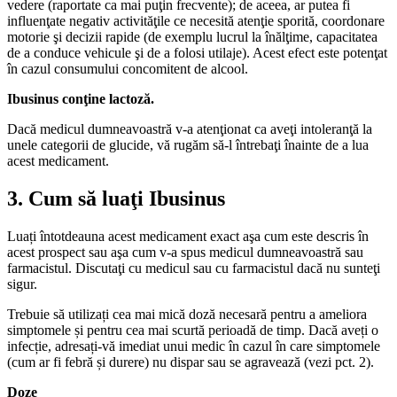
vedere (raportate ca mai puţin frecvente); de aceea, ar putea fi
influenţate negativ activităţile ce necesită atenţie sporită, coordonare
motorie şi decizii rapide (de exemplu lucrul la înălţime, capacitatea
de a conduce vehicule şi de a folosi utilaje). Acest efect este potenţat
în cazul consumului concomitent de alcool.
Ibusinus conţine lactoză.
Dacă medicul dumneavoastră v-a atenţionat ca aveţi intoleranţă la
unele categorii de glucide, vă rugăm să-l întrebaţi înainte de a lua
acest medicament.
3. Cum să luaţi Ibusinus
Luați întotdeauna acest medicament exact aşa cum este descris în
acest prospect sau aşa cum v-a spus medicul dumneavoastră sau
farmacistul. Discutaţi cu medicul sau cu farmacistul dacă nu sunteţi
sigur.
Trebuie să utilizați cea mai mică doză necesară pentru a ameliora
simptomele și pentru cea mai scurtă perioadă de timp. Dacă aveți o
infecție, adresați-vă imediat unui medic în cazul în care simptomele
(cum ar fi febră și durere) nu dispar sau se agravează (vezi pct. 2).
Doze