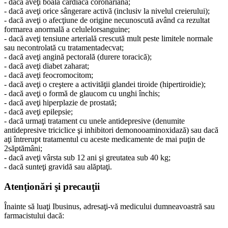
- dacă aveţi boala cardiacă coronariană;
- dacă aveţi orice sângerare activă (inclusiv la nivelul creierului);
- dacă aveţi o afecţiune de origine necunoscută având ca rezultat
formarea anormală a celulelorsanguine;
- dacă aveţi tensiune arterială crescută mult peste limitele normale
sau necontrolată cu tratamentadecvat;
- dacă aveţi angină pectorală (durere toracică);
- dacă aveţi diabet zaharat;
- dacă aveţi feocromocitom;
- dacă aveţi o creştere a activităţii glandei tiroide (hipertiroidie);
- dacă aveţi o formă de glaucom cu unghi închis;
- dacă aveţi hiperplazie de prostată;
- dacă aveţi epilepsie;
- dacă urmaţi tratament cu unele antidepresive (denumite
antidepresive triciclice şi inhibitori demonooaminoxidază) sau dacă
aţi întrerupt tratamentul cu aceste medicamente de mai puţin de
2săptămâni;
- dacă aveţi vârsta sub 12 ani şi greutatea sub 40 kg;
- dacă sunteţi gravidă sau alăptaţi.
Atenţionări şi precauţii
Înainte să luaţi Ibusinus, adresaţi-vă medicului dumneavoastră sau
farmacistului dacă: