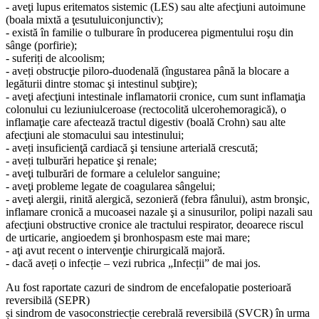
- aveţi lupus eritematos sistemic (LES) sau alte afecţiuni autoimune
(boala mixtă a ţesutuluiconjunctiv);
- există în familie o tulburare în producerea pigmentului roşu din
sânge (porfirie);
- suferiți de alcoolism;
- aveți obstrucţie piloro-duodenală (îngustarea până la blocare a
legăturii dintre stomac şi intestinul subţire);
- aveţi afecţiuni intestinale inflamatorii cronice, cum sunt inflamaţia
colonului cu leziuniulceroase (rectocolită ulcerohemoragică), o
inflamaţie care afectează tractul digestiv (boală Crohn) sau alte
afecţiuni ale stomacului sau intestinului;
- aveți insuficienţă cardiacă şi tensiune arterială crescută;
- aveți tulburări hepatice şi renale;
- aveţi tulburări de formare a celulelor sanguine;
- aveţi probleme legate de coagularea sângelui;
- aveţi alergii, rinită alergică, sezonieră (febra fânului), astm bronşic,
inflamare cronică a mucoasei nazale şi a sinusurilor, polipi nazali sau
afecţiuni obstructive cronice ale tractului respirator, deoarece riscul
de urticarie, angioedem şi bronhospasm este mai mare;
- aţi avut recent o intervenţie chirurgicală majoră.
- dacă aveți o infecție – vezi rubrica „Infecții” de mai jos.
Au fost raportate cazuri de sindrom de encefalopatie posterioară
reversibilă (SEPR)
și sindrom de vasoconstriecție cerebrală reversibilă (SVCR) în urma