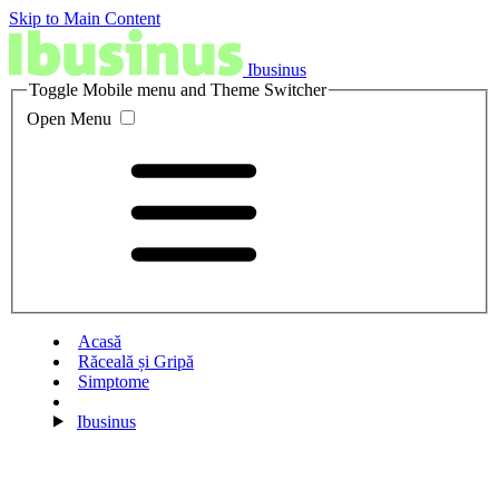
Skip to Main Content
Ibusinus
Toggle Mobile menu and Theme Switcher
Open Menu
Acasă
Răceală și Gripă
Simptome
Ibusinus