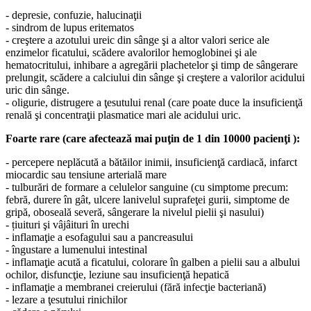
- depresie, confuzie, halucinaţii
- sindrom de lupus eritematos
- creştere a azotului ureic din sânge şi a altor valori serice ale
enzimelor ficatului, scădere avalorilor hemoglobinei şi ale
hematocritului, inhibare a agregării plachetelor şi timp de sângerare
prelungit, scădere a calciului din sânge şi creştere a valorilor acidului
uric din sânge.
- oligurie, distrugere a ţesutului renal (care poate duce la insuficienţă
renală şi concentraţii plasmatice mari ale acidului uric.
Foarte rare (care afectează mai puţin de 1 din 10000 pacienţi ):
- percepere neplăcută a bătăilor inimii, insuficienţă cardiacă, infarct
miocardic sau tensiune arterială mare
- tulburări de formare a celulelor sanguine (cu simptome precum:
febră, durere în gât, ulcere lanivelul suprafeţei gurii, simptome de
gripă, oboseală severă, sângerare la nivelul pielii şi nasului)
- țiuituri şi vâjâituri în urechi
- inflamaţie a esofagului sau a pancreasului
- îngustare a lumenului intestinal
- inflamaţie acută a ficatului, colorare în galben a pielii sau a albului
ochilor, disfuncţie, leziune sau insuficienţă hepatică
- inflamaţie a membranei creierului (fără infecţie bacteriană)
- lezare a ţesutului rinichilor