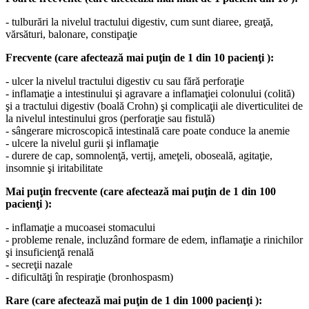
- tulburări la nivelul tractului digestiv, cum sunt diaree, greaţă,
vărsături, balonare, constipaţie
Frecvente (care afectează mai puţin de 1 din 10 pacienţi ):
- ulcer la nivelul tractului digestiv cu sau fără perforaţie
- inflamaţie a intestinului şi agravare a inflamaţiei colonului (colită)
şi a tractului digestiv (boală Crohn) şi complicaţii ale diverticulitei de
la nivelul intestinului gros (perforaţie sau fistulă)
- sângerare microscopică intestinală care poate conduce la anemie
- ulcere la nivelul gurii şi inflamaţie
- durere de cap, somnolenţă, vertij, ameţeli, oboseală, agitaţie,
insomnie şi iritabilitate
Mai puţin frecvente (care afectează mai puţin de 1 din 100
pacienţi ):
- inflamaţie a mucoasei stomacului
- probleme renale, incluzând formare de edem, inflamaţie a rinichilor
şi insuficienţă renală
- secreţii nazale
- dificultăţi în respiraţie (bronhospasm)
Rare (care afectează mai puţin de 1 din 1000 pacienţi ):