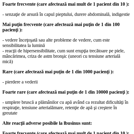
Foarte frecvente (care afectează mai mult de 1 pacient din 10 ):
- senzaţie de arsură în capul pieptului, durere abdominală, indigestie
Mai puţin frecvente (care afectează mai puţin de 1 din 100
pacienţi ):
- vedere înceţoşată sau alte probleme de vedere, cum este
sensibilitatea la lumină
- reacţii de hipersensibilitate, cum sunt erupţia trecătoare pe piele,
mâncărimea, criza de astm bronşic (uneori cu tensiune arterială
mică)
Rare (care afectează mai puţin de 1 din 1000 pacienţi ):
- pierdere a vederii
Foarte rare (care afectează mai puţin de 1 din 10000 pacienţi ):
- umplere bruscă a plămânilor cu apă având ca rezultat dificultăţi în
respiraţie, tensiune arterialămare, retenţie de apă şi creştere în
greutate
Alte reacţii adverse posibile la lbusinus sunt:
Foarte frecvente (care afectează mai mult de 1 pacient din 10 ):