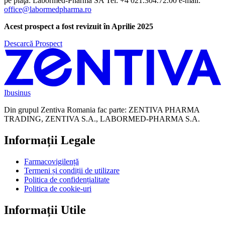
pe piaţă: Labormed-Pharma SA Tel: +4 021.304.72.00 e-mail:
office@labormedpharma.ro
Acest prospect a fost revizuit în Aprilie 2025
Descarcă Prospect
Ibusinus
Din grupul Zentiva Romania fac parte: ZENTIVA PHARMA
TRADING, ZENTIVA S.A., LABORMED-PHARMA S.A.
Informații Legale
Farmacovigilență
Termeni și condiții de utilizare
Politica de confidențialitate
Politica de cookie-uri
Informații Utile