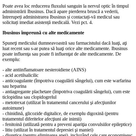
Poate avea loc reducerea fluxului sanguin la nervul optic în timpul
administrării Ibusinus. Dacă apare pierderea bruscă a vederii,
întrerupeți administrarea Ibusinus și contactați-vă medicul sau
solicitați imediat asistență medicală. Vezi pct. 4.
Ibusinus împreună cu alte medicamente
Spuneţi medicului dumneavoastră sau farmacistului dacă luaţi, aţi
luat recent sau s-ar putea să luaţi orice alte medicamente. Ibusinus
poate influenţa sau poate fi influenţat de alte medicamente. De
exemplu:
- alte antiinflamatoare nesteroidiene (AINS)
- acid acetilsalicilic
- anticoagulante (împotriva coagulării sângelui), cum este warfarina
sau heparina
- antiagregante plachetare (împotriva coagulării sângelui), cum este
ticlopidina sau clopidogrelul
- metotrexat (utilizat în tratamentul cancerului şi afecţiunilor
autoimune)
- chinidină, glicozide digitalice, de exemplu digoxină (pentru
tratamentul diferitelor afecţiuni ale inimii)
- fenitoină (utilizată pentru a preveni apariţia convulsiilor epileptice)
- litiu (utilizat în tratamentul depresiei şi maniei)
- diuretice (pentru eliminarea apei), incluzând cele care economisesc