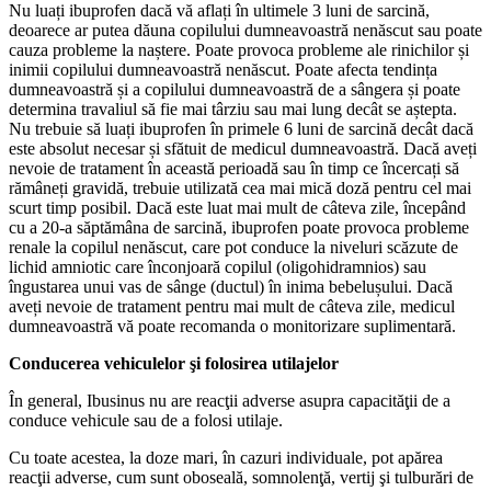
Nu luați ibuprofen dacă vă aflați în ultimele 3 luni de sarcină,
deoarece ar putea dăuna copilului dumneavoastră nenăscut sau poate
cauza probleme la naștere. Poate provoca probleme ale rinichilor și
inimii copilului dumneavoastră nenăscut. Poate afecta tendința
dumneavoastră și a copilului dumneavoastră de a sângera și poate
determina travaliul să fie mai târziu sau mai lung decât se aștepta.
Nu trebuie să luați ibuprofen în primele 6 luni de sarcină decât dacă
este absolut necesar și sfătuit de medicul dumneavoastră. Dacă aveți
nevoie de tratament în această perioadă sau în timp ce încercați să
rămâneți gravidă, trebuie utilizată cea mai mică doză pentru cel mai
scurt timp posibil. Dacă este luat mai mult de câteva zile, începând
cu a 20-a săptămâna de sarcină, ibuprofen poate provoca probleme
renale la copilul nenăscut, care pot conduce la niveluri scăzute de
lichid amniotic care înconjoară copilul (oligohidramnios) sau
îngustarea unui vas de sânge (ductul) în inima bebelușului. Dacă
aveți nevoie de tratament pentru mai mult de câteva zile, medicul
dumneavoastră vă poate recomanda o monitorizare suplimentară.
Conducerea vehiculelor şi folosirea utilajelor
În general, Ibusinus nu are reacţii adverse asupra capacităţii de a
conduce vehicule sau de a folosi utilaje.
Cu toate acestea, la doze mari, în cazuri individuale, pot apărea
reacţii adverse, cum sunt oboseală, somnolenţă, vertij şi tulburări de