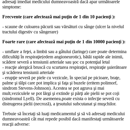
adresaţi imediat medicului dumneavoastră dacă apar următoarele
simptome:
Frecvente (care afectează mai puţin de 1 din 10 pacienţi ):
- scaune de culoarea păcurii sau vărsături cu sânge (ulcer la nivelul
tractului digestiv cu sângerare)
Foarte rare (care afectează mai puţin de 1 din 10000 pacienţi ):
- umflare a feţei, a limbii sau a gâtului (laringe) care poate determina
dificultăţi în respiraţie(edem angioneurotic), bătăi rapide ale inimii,
scădere severă a tensiunii arteriale sau şoc cu potenţial letal
- reacţie alergică bruscă cu scurtarea respiraţiei, respiraţie şuierătoare
şi scăderea tensiunii arteriale
- erupţie severă pe piele cu vezicule, în special pe picioare, braţe,
palme şi tălpi care pot implica şi faţa şi buzele (eritem polimorf,
sindrom Stevens-Johnson). Acestea se pot agrava şi mai
mult,veziculele se pot lărgi şi extinde şi părţi ale pielii se pot coji
(sindromul Lyell). De asemenea,poate exista o infecţie severă cu
distrugerea pielii (necroză), a ţesutului subcutanat şi muşchilor.
Trebuie să încetaţi să luaţi medicamentul şi să vă adresaţi medicului
dumneavoastră cât mai repede posibil dacă manifestaţi următoarele
reacţii adverse: