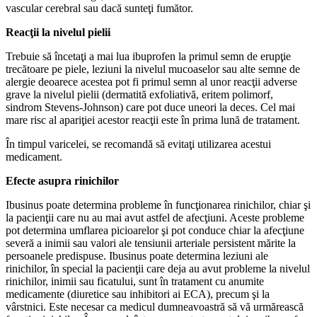
vascular cerebral sau dacă sunteţi fumător.
Reacţii la nivelul pielii
Trebuie să încetaţi a mai lua ibuprofen la primul semn de erupţie
trecătoare pe piele, leziuni la nivelul mucoaselor sau alte semne de
alergie deoarece acestea pot fi primul semn al unor reacţii adverse
grave la nivelul pielii (dermatită exfoliativă, eritem polimorf,
sindrom Stevens-Johnson) care pot duce uneori la deces. Cel mai
mare risc al apariţiei acestor reacţii este în prima lună de tratament.
În timpul varicelei, se recomandă să evitaţi utilizarea acestui
medicament.
Efecte asupra rinichilor
Ibusinus poate determina probleme în funcţionarea rinichilor, chiar şi
la pacienţii care nu au mai avut astfel de afecţiuni. Aceste probleme
pot determina umflarea picioarelor şi pot conduce chiar la afecţiune
severă a inimii sau valori ale tensiunii arteriale persistent mărite la
persoanele predispuse. Ibusinus poate determina leziuni ale
rinichilor, în special la pacienţii care deja au avut probleme la nivelul
rinichilor, inimii sau ficatului, sunt în tratament cu anumite
medicamente (diuretice sau inhibitori ai ECA), precum şi la
vârstnici. Este necesar ca medicul dumneavoastră să vă urmărească