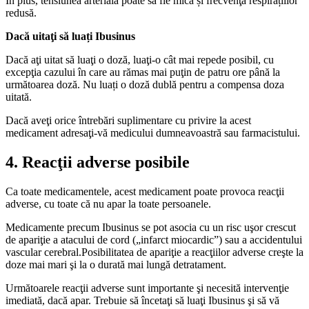
În plus, tensiunea arterială poate să fie mică și frecvenţa respirațiilor
redusă.
Dacă uitaţi să luați Ibusinus
Dacă aţi uitat să luaţi o doză, luaţi-o cât mai repede posibil, cu
excepţia cazului în care au rămas mai puţin de patru ore până la
următoarea doză. Nu luați o doză dublă pentru a compensa doza
uitată.
Dacă aveţi orice întrebări suplimentare cu privire la acest
medicament adresaţi-vă medicului dumneavoastră sau farmacistului.
4. Reacţii adverse posibile
Ca toate medicamentele, acest medicament poate provoca reacţii
adverse, cu toate că nu apar la toate persoanele.
Medicamente precum Ibusinus se pot asocia cu un risc uşor crescut
de apariţie a atacului de cord („infarct miocardic”) sau a accidentului
vascular cerebral.Posibilitatea de apariţie a reacţiilor adverse creşte la
doze mai mari şi la o durată mai lungă detratament.
Următoarele reacţii adverse sunt importante şi necesită intervenţie
imediată, dacă apar. Trebuie să încetaţi să luaţi Ibusinus şi să vă