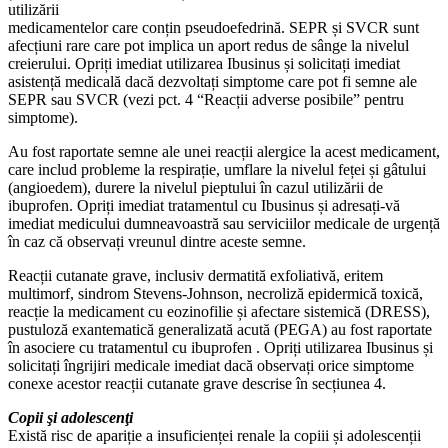
utilizării
medicamentelor care conțin pseudoefedrină. SEPR și SVCR sunt
afecțiuni rare care pot implica un aport redus de sânge la nivelul
creierului. Opriți imediat utilizarea Ibusinus și solicitați imediat
asistență medicală dacă dezvoltați simptome care pot fi semne ale
SEPR sau SVCR (vezi pct. 4 “Reacții adverse posibile” pentru
simptome).
Au fost raportate semne ale unei reacții alergice la acest medicament,
care includ probleme la respirație, umflare la nivelul feței și gâtului
(angioedem), durere la nivelul pieptului în cazul utilizării de
ibuprofen. Opriți imediat tratamentul cu Ibusinus și adresați-vă
imediat medicului dumneavoastră sau serviciilor medicale de urgență
în caz că observați vreunul dintre aceste semne.
Reacții cutanate grave, inclusiv dermatită exfoliativă, eritem
multimorf, sindrom Stevens-Johnson, necroliză epidermică toxică,
reacție la medicament cu eozinofilie și afectare sistemică (DRESS),
pustuloză exantematică generalizată acută (PEGA) au fost raportate
în asociere cu tratamentul cu ibuprofen . Opriți utilizarea Ibusinus și
solicitați îngrijiri medicale imediat dacă observați orice simptome
conexe acestor reacții cutanate grave descrise în secțiunea 4.
Copii şi adolescenţi
Există risc de apariție a insuficienței renale la copiii și adolescenții